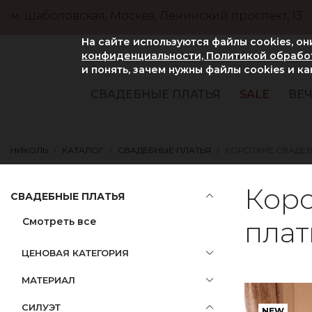
м. Шаболовская, Москва, Ленинский проспект, 13
На сайте используются файлы cookies, о
конфиденциальности, Политикой обработ
и понять, зачем нужны файлы сookies и к
СВАДЕБНЫЕ ПЛАТЬЯ
SALE
ВЕЧ
НИКОЛЬ
КАТАЛОГ
СВАДЕБНЫЕ ПЛАТЬЯ
КОРОТКИЕ СВАДЕБ
Коро
СВАДЕБНЫЕ ПЛАТЬЯ
Смотреть все
плат
ЦЕНОВАЯ КАТЕГОРИЯ
МАТЕРИАЛ
СИЛУЭТ
NEW