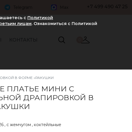
+7 499 490 47 25
Telegram
Max
лашаетесь с
Политикой
третьим лицам
. Ознакомиться с Политикой
Ы
КОНТАКТЫ
0
РОВКОЙ В ФОРМЕ «РАКУШКИ
Е ПЛАТЬЕ МИНИ С
ЬНОЙ ДРАПИРОВКОЙ В
АКУШКИ
26
,
с жемчугом
,
коктейльные