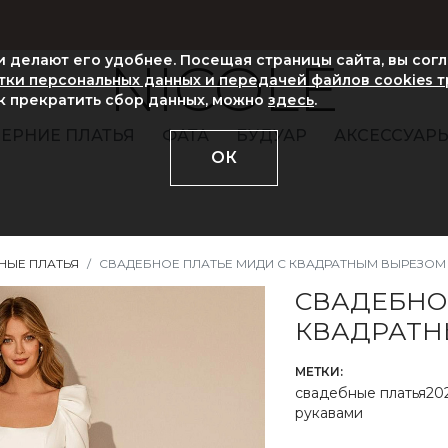
ни делают его удобнее. Посещая страницы сайта, вы сог
NICOLE
ки персональных данных и передачей файлов cookies 
ак прекратить сбор данных, можно
здесь
.
ЕРНИЕ ПЛАТЬЯ
ФАТА
БУДУАР
АКСЕССУАР
ОК
НЫЕ ПЛАТЬЯ
СВАДЕБНОЕ ПЛАТЬЕ МИДИ С КВАДРАТНЫМ ВЫРЕЗОМ
СВАДЕБНО
КВАДРАТН
МЕТКИ:
свадебные платья20
рукавами