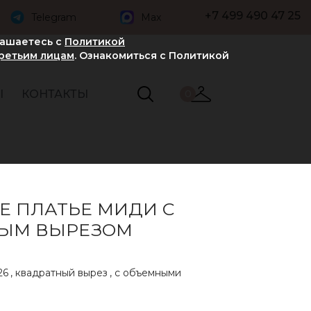
+7 499 490 47 25
Telegram
Max
лашаетесь с
Политикой
третьим лицам
. Ознакомиться с Политикой
Ы
КОНТАКТЫ
0
Е ПЛАТЬЕ МИДИ С
ЫМ ВЫРЕЗОМ
26
,
квадратный вырез
,
с объемными