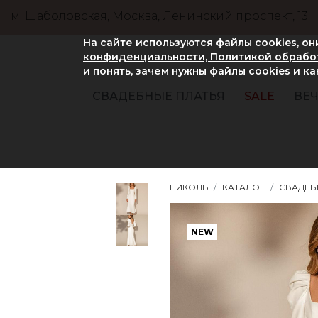
м. Шаболовская, Москва, Ленинский проспект, 13
На сайте используются файлы cookies, о
конфиденциальности, Политикой обработ
и понять, зачем нужны файлы сookies и к
СВАДЕБНЫЕ ПЛАТЬЯ
SALE
ВЕЧ
НИКОЛЬ
КАТАЛОГ
СВАДЕБ
NEW
NEW