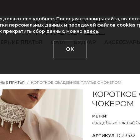
ни делают его удобнее. Посещая страницы сайта, вы сог
NICOLE
ки персональных данных и передачей файлов cookies 
ак прекратить сбор данных, можно
здесь
.
ЕРНИЕ ПЛАТЬЯ
ФАТА
БУДУАР
АКСЕССУАР
ОК
НЫЕ ПЛАТЬЯ
КОРОТКОЕ СВАДЕБНОЕ ПЛАТЬЕ С ЧОКЕРОМ
КОРОТКОЕ
ЧОКЕРОМ
МЕТКИ:
свадебные платья20
АРТИКУЛ:
DR 3432