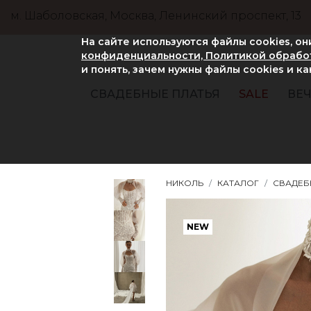
м. Шаболовская, Москва, Ленинский проспект, 13
На сайте используются файлы cookies, о
конфиденциальности, Политикой обработ
и понять, зачем нужны файлы сookies и к
СВАДЕБНЫЕ ПЛАТЬЯ
SALE
ВЕЧ
НИКОЛЬ
КАТАЛОГ
СВАДЕБ
NEW
NEW
NEW
NEW