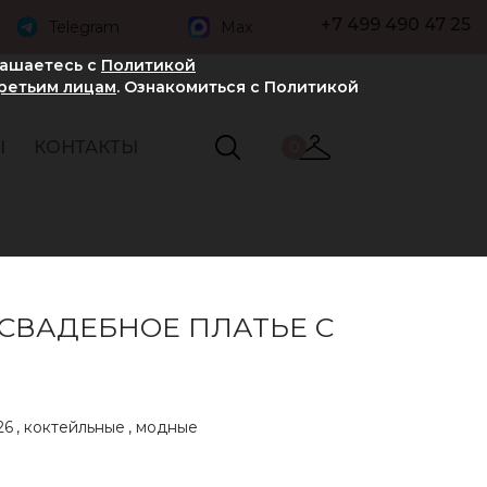
+7 499 490 47 25
Telegram
Max
лашаетесь с
Политикой
третьим лицам
. Ознакомиться с Политикой
Ы
КОНТАКТЫ
0
 СВАДЕБНОЕ ПЛАТЬЕ С
26
,
коктейльные
,
модные