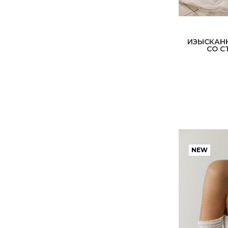
ИЗЫСКАН
СО 
NEW