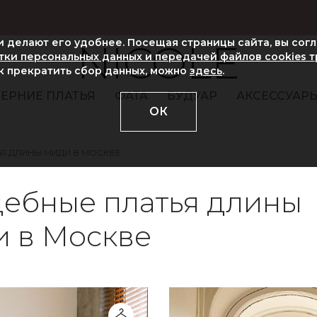
ни делают его удобнее. Посещая страницы сайта, вы сог
NICOLE
ки персональных данных и передачей файлов cookies 
ак прекратить сбор данных, можно
здесь
.
ЕРНИЕ ПЛАТЬЯ
ФАТА
БУДУАР
АКСЕССУАР
ОК
Я ДЛИНЫ МИДИ В МОСКВЕ
ебные платья длины
 в Москве