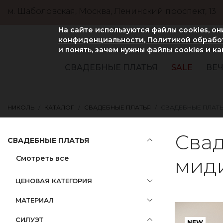
м. Шаболовская, Москва, Ленинский проспект, 13
На сайте используются файлы cookies, о
конфиденциальности, Политикой обработ
и понять, зачем нужны файлы сookies и к
СВАДЕБНЫЕ ПЛАТЬЯ
SALE
ВЕЧ
НИКОЛЬ
КАТАЛОГ
СВАДЕБНЫЕ ПЛАТЬЯ
СВАДЕБНЫЕ ПЛАТЬ
Свад
СВАДЕБНЫЕ ПЛАТЬЯ
Смотреть все
миди
ЦЕНОВАЯ КАТЕГОРИЯ
МАТЕРИАЛ
СИЛУЭТ
NEW