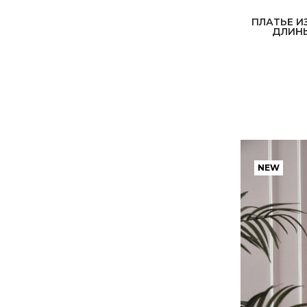
ПЛАТЬЕ И
ЦВЕТ
ДЛИНЫ
SALE
Вечерние платья
ФАТА
БУДУАР
NEW
АКСЕССУАРЫ