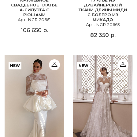
СВАДЕБНОЕ ПЛАТЬЕ
ДИЗАЙНЕРСКОЙ
А-СИЛУЭТА С
ТКАНИ ДЛИНЫ МИДИ
РЮШАМИ
С БОЛЕРО ИЗ
Арт. NGR 20661
МИКАДО
Арт. NGR 20663
106 650 р.
82 350 р.
NEW
NEW