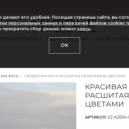
ни делают его удобнее. Посещая страницы сайта, вы сог
NICOLE
ки персональных данных и передачей файлов cookies 
ак прекратить сбор данных, можно
здесь
.
ЕРНИЕ ПЛАТЬЯ
ФАТА
БУДУАР
АКСЕССУАР
ОК
НАЯ ФАТА
СВАДЕБНАЯ ФАТА РАСШИТАЯ ОБЪЕМНЫМИ ЦВЕТАМИ
КРАСИВАЯ
РАСШИТА
ЦВЕТАМИ
АРТИКУЛ:
V2-A2694-