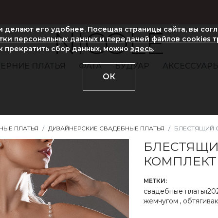
ни делают его удобнее. Посещая страницы сайта, вы сог
NICOLE
ки персональных данных и передачей файлов cookies 
ак прекратить сбор данных, можно
здесь
.
ЕРНИЕ ПЛАТЬЯ
ФАТА
БУДУАР
АКСЕССУАР
ОК
НЫЕ ПЛАТЬЯ
ДИЗАЙНЕРСКИЕ СВАДЕБНЫЕ ПЛАТЬЯ
БЛЕСТЯЩИЙ 
БЛЕСТЯЩИ
КОМПЛЕКТ
МЕТКИ:
свадебные платья20
жемчугом
,
обтягива