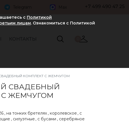
+7 499 490 47 25
Telegram
Max
лашаетесь с
Политикой
третьим лицам
. Ознакомиться с Политикой
Ы
КОНТАКТЫ
0
СВАДЕБНЫЙ КОМПЛЕКТ С ЖЕМЧУГОМ
Й СВАДЕБНЫЙ
 С ЖЕМЧУГОМ
26
,
на тонких бретелях
,
королевское
,
с
ющие
,
силуэтные
,
с бусами
,
серебряное