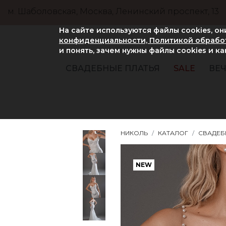
м. Шаболовская, Москва, Ленинский проспект, 13
На сайте используются файлы cookies, о
конфиденциальности, Политикой обработ
и понять, зачем нужны файлы сookies и к
СВАДЕБНЫЕ ПЛАТЬЯ
SALE
ВЕЧ
НИКОЛЬ
КАТАЛОГ
СВАДЕБ
NEW
NEW
NEW
NEW