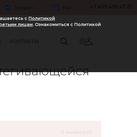
+7 499 490 47 25
Telegram
Max
лашаетесь с
Политикой
третьим лицам
. Ознакомиться с Политикой
Ы
КОНТАКТЫ
0
стегивающейся
12 января 2021