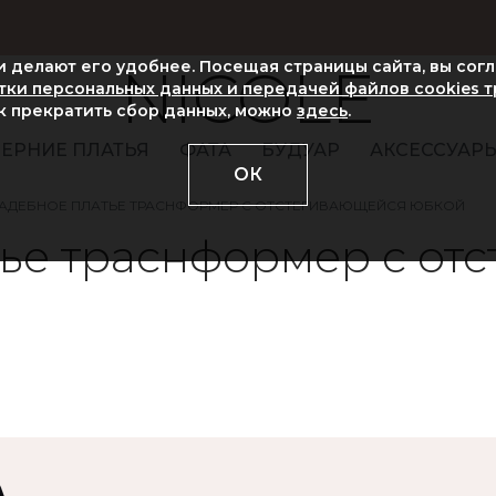
ни делают его удобнее. Посещая страницы сайта, вы сог
NICOLE
ки персональных данных и передачей файлов cookies 
ак прекратить сбор данных, можно
здесь
.
ЕРНИЕ ПЛАТЬЯ
ФАТА
БУДУАР
АКСЕССУАР
ОК
АДЕБНОЕ ПЛАТЬЕ ТРАСНФОРМЕР С ОТСТЕГИВАЮЩЕЙСЯ ЮБКОЙ
ье траснформер с от