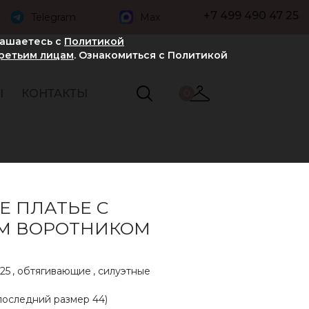
+7 499 490 47 25
Telegram
Max
лашаетесь с
Политикой
третьим лицам
. Ознакомиться с Политикой
Ы
КОНТАКТЫ
0
Е ПЛАТЬЕ С
М ВОРОТНИКОМ
25
,
обтягивающие
,
силуэтные
последний размер 44)