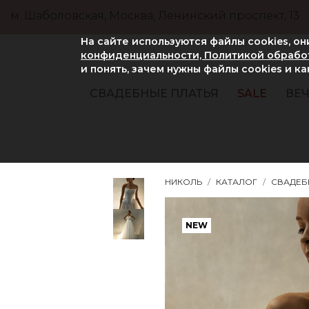
м. Шаболовская, Москва, Ленинский проспект, 13
На сайте используются файлы cookies, о
конфиденциальности, Политикой обработ
и понять, зачем нужны файлы сookies и к
СВАДЕБНЫЕ ПЛАТЬЯ
SALE
ВЕЧ
НИКОЛЬ
КАТАЛОГ
СВАДЕБ
NEW
NEW