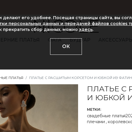
ни делают его удобнее. Посещая страницы сайта, вы сог
NICOLE
ки персональных данных и передачей файлов cookies 
ак прекратить сбор данных, можно
здесь
.
ЕРНИЕ ПЛАТЬЯ
ФАТА
БУДУАР
АКСЕССУАР
ОК
НЫЕ ПЛАТЬЯ
ПЛАТЬЕ С РАСШИТЫМ КОРСЕТОМ И ЮБКОЙ ИЗ ФАТИ
ПЛАТЬЕ С
И ЮБКОЙ 
МЕТКИ:
свадебные платья20
плечами
,
королевск