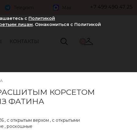
+7 499 490 47 25
Telegram
Max
лашаетесь с
Политикой
третьим лицам
. Ознакомиться с Политикой
Ы
КОНТАКТЫ
0
НА
 РАСШИТЫМ КОРСЕТОМ
ИЗ ФАТИНА
26
,
с открытым верхом
,
с открытыми
ое
,
роскошные