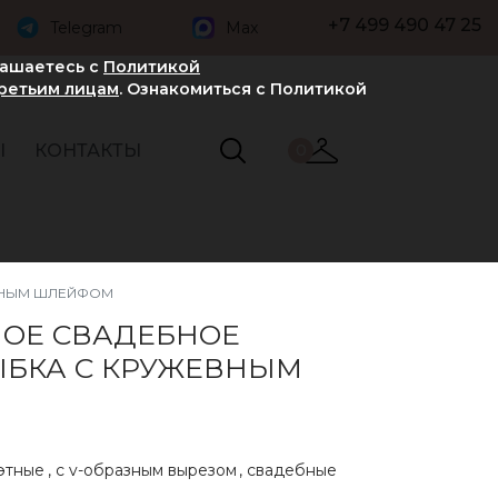
+7 499 490 47 25
Telegram
Max
лашаетесь с
Политикой
третьим лицам
. Ознакомиться с Политикой
Ы
КОНТАКТЫ
0
ВНЫМ ШЛЕЙФОМ
ОЕ СВАДЕБНОЕ
ЫБКА С КРУЖЕВНЫМ
этные
,
с v-образным вырезом
,
свадебные