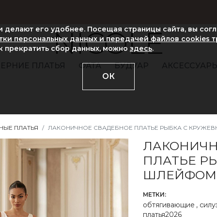
ни делают его удобнее. Посещая страницы сайта, вы сог
NICOLE
ки персональных данных и передачей файлов cookies 
ак прекратить сбор данных, можно
здесь
.
ЕРНИЕ ПЛАТЬЯ
ФАТА
БУДУАР
АКСЕССУАР
ОК
НЫЕ ПЛАТЬЯ
ЛАКОНИЧНОЕ СВАДЕБНОЕ ПЛАТЬЕ РЫБКА С КРУЖЕ
ЛАКОНИЧН
ПЛАТЬЕ Р
ШЛЕЙФОМ
МЕТКИ:
обтягивающие
,
силу
платья2026