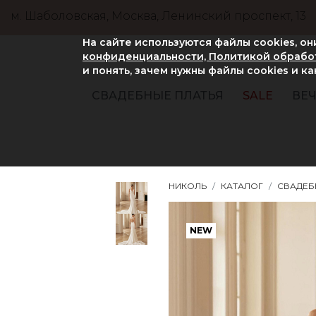
м. Шаболовская, Москва, Ленинский проспект, 13
На сайте используются файлы cookies, о
конфиденциальности, Политикой обработ
и понять, зачем нужны файлы сookies и к
СВАДЕБНЫЕ ПЛАТЬЯ
SALE
ВЕЧ
НИКОЛЬ
КАТАЛОГ
СВАДЕБ
NEW
NEW