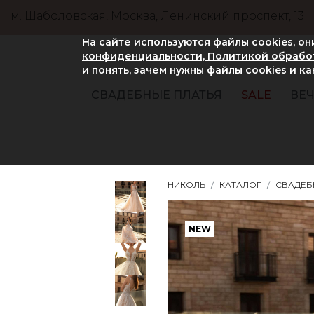
м. Шаболовская, Москва, Ленинский проспект, 13
На сайте используются файлы cookies, о
конфиденциальности, Политикой обработ
и понять, зачем нужны файлы сookies и к
СВАДЕБНЫЕ ПЛАТЬЯ
SALE
ВЕЧ
НИКОЛЬ
КАТАЛОГ
СВАДЕБ
NEW
NEW
NEW
NEW