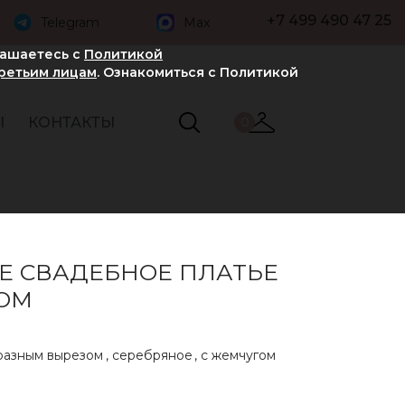
+7 499 490 47 25
Telegram
Max
лашаетесь с
Политикой
третьим лицам
. Ознакомиться с Политикой
Ы
КОНТАКТЫ
0
Е СВАДЕБНОЕ ПЛАТЬЕ
ЗОМ
разным вырезом
,
серебряное
,
с жемчугом