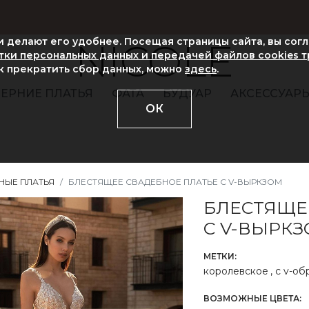
ни делают его удобнее. Посещая страницы сайта, вы сог
NICOLE
ки персональных данных и передачей файлов cookies 
ак прекратить сбор данных, можно
здесь
.
ЕРНИЕ ПЛАТЬЯ
ФАТА
БУДУАР
АКСЕССУАР
ОК
НЫЕ ПЛАТЬЯ
БЛЕСТЯЩЕЕ СВАДЕБНОЕ ПЛАТЬЕ С V-ВЫРКЗОМ
БЛЕСТЯЩЕ
С V-ВЫРК
МЕТКИ:
королевское
,
с v-об
ВОЗМОЖНЫЕ ЦВЕТА: