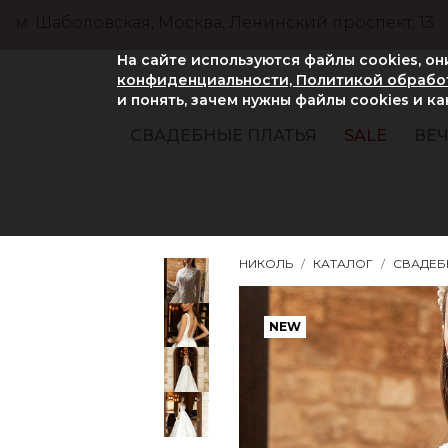
м. Шаболовская, Москва, Ленинский проспект, 13
На сайте используются файлы cookies, о
конфиденциальности, Политикой обработ
и понять, зачем нужны файлы сookies и к
СВАДЕБНЫЕ ПЛАТЬЯ
SALE
ВЕЧ
НИКОЛЬ
КАТАЛОГ
СВАДЕБ
NEW
NEW
NEW
NEW