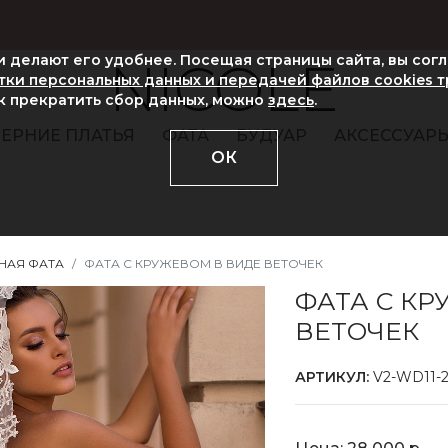
ни делают его удобнее. Посещая страницы сайта, вы сог
NICOLE
ки персональных данных и передачей файлов cookies 
ак прекратить сбор данных, можно
здесь
.
ЕРНИЕ ПЛАТЬЯ
ФАТА
БУДУАР
АКСЕССУАР
ОК
НАЯ ФАТА
ФАТА С КРУЖЕВОМ В ВИДЕ ВЕТОЧЕК
ФАТА С КР
ВЕТОЧЕК
АРТИКУЛ:
V2-WD11-