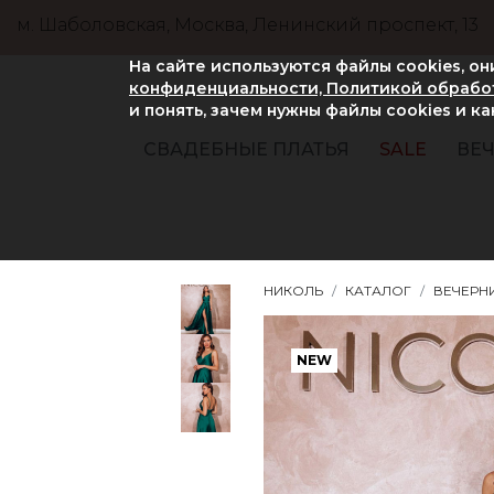
м. Шаболовская, Москва, Ленинский проспект, 13
На сайте используются файлы cookies, о
конфиденциальности, Политикой обработ
и понять, зачем нужны файлы сookies и к
СВАДЕБНЫЕ ПЛАТЬЯ
SALE
ВЕЧ
НИКОЛЬ
КАТАЛОГ
ВЕЧЕРН
NEW
NEW
NEW