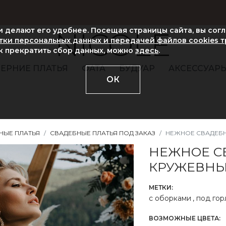
ни делают его удобнее. Посещая страницы сайта, вы сог
NICOLE
ки персональных данных и передачей файлов cookies 
ак прекратить сбор данных, можно
здесь
.
ЕРНИЕ ПЛАТЬЯ
ФАТА
БУДУАР
АКСЕССУАР
ОК
НЫЕ ПЛАТЬЯ
СВАДЕБНЫЕ ПЛАТЬЯ ПОД ЗАКАЗ
НЕЖНОЕ СВАДЕБН
НЕЖНОЕ С
КРУЖЕВНЫ
МЕТКИ:
с оборками
,
под гор
ВОЗМОЖНЫЕ ЦВЕТА: