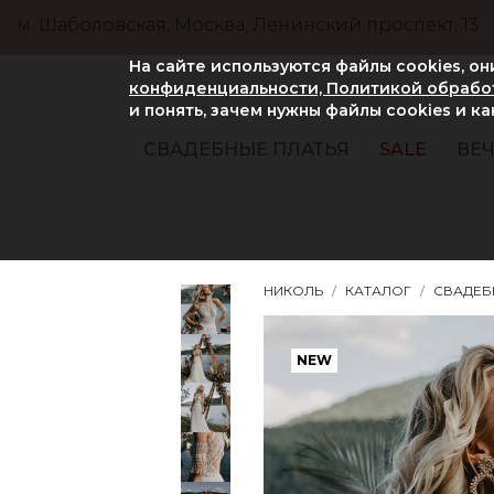
м. Шаболовская, Москва, Ленинский проспект, 13
На сайте используются файлы cookies, о
конфиденциальности, Политикой обработ
и понять, зачем нужны файлы сookies и к
СВАДЕБНЫЕ ПЛАТЬЯ
SALE
ВЕЧ
НИКОЛЬ
КАТАЛОГ
СВАДЕБ
NEW
NEW
NEW
NEW
NEW