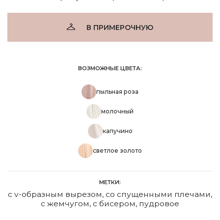
В ПРИМЕРОЧНУЮ
ВОЗМОЖНЫЕ ЦВЕТА:
пыльная роза
молочный
капучино
светлое золото
МЕТКИ:
с v-образным вырезом
,
со спущенными плечами
,
с жемчугом
,
с бисером
,
пудровое