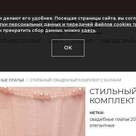
ни делают его удобнее. Посещая страницы сайта, вы сог
NICOLE
ки персональных данных и передачей файлов cookies 
ак прекратить сбор данных, можно
здесь
.
ЕРНИЕ ПЛАТЬЯ
ФАТА
БУДУАР
АКСЕССУАР
ОК
НЫЕ ПЛАТЬЯ
СТИЛЬНЫЙ СВАДЕБНЫЙ КОМПЛЕКТ С БУСАМИ
СТИЛЬНЫЙ
КОМПЛЕКТ
МЕТКИ:
свадебные платья 20
элегантные