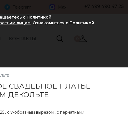
+7 499 490 47 25
Telegram
Max
лашаетесь с
Политикой
третьим лицам
. Ознакомиться с Политикой
Ы
КОНТАКТЫ
0
ЛЬТЕ
Е СВАДЕБНОЕ ПЛАТЬЕ
ИМ ДЕКОЛЬТЕ
25
,
с v-образным вырезом
,
с перчатками