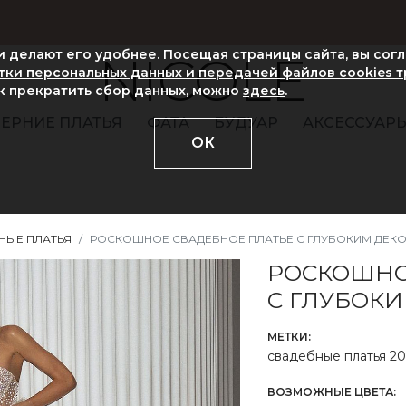
ни делают его удобнее. Посещая страницы сайта, вы сог
NICOLE
ки персональных данных и передачей файлов cookies 
ак прекратить сбор данных, можно
здесь
.
ЕРНИЕ ПЛАТЬЯ
ФАТА
БУДУАР
АКСЕССУАР
ОК
НЫЕ ПЛАТЬЯ
РОСКОШНОЕ СВАДЕБНОЕ ПЛАТЬЕ С ГЛУБОКИМ ДЕКО
РОСКОШНО
С ГЛУБОК
МЕТКИ:
свадебные платья 20
ВОЗМОЖНЫЕ ЦВЕТА: