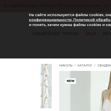
м. Шаболовская, Москва, Ленинский проспект, 13
На сайте используются файлы cookies, о
конфиденциальности, Политикой обработ
и понять, зачем нужны файлы сookies и к
СВАДЕБНЫЕ ПЛАТЬЯ
SALE
ВЕЧ
НИКОЛЬ
КАТАЛОГ
СВАДЕБ
NEW
NEW
NEW
NEW