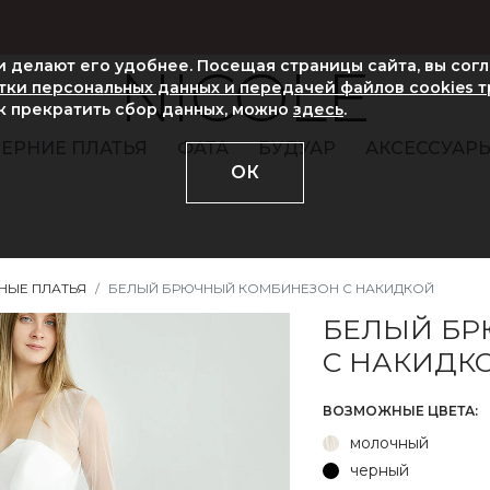
ни делают его удобнее. Посещая страницы сайта, вы сог
NICOLE
ки персональных данных и передачей файлов cookies 
ак прекратить сбор данных, можно
здесь
.
ЕРНИЕ ПЛАТЬЯ
ФАТА
БУДУАР
АКСЕССУАР
ОК
НЫЕ ПЛАТЬЯ
БЕЛЫЙ БРЮЧНЫЙ КОМБИНЕЗОН С НАКИДКОЙ
БЕЛЫЙ БР
С НАКИДК
ВОЗМОЖНЫЕ ЦВЕТА:
молочный
черный