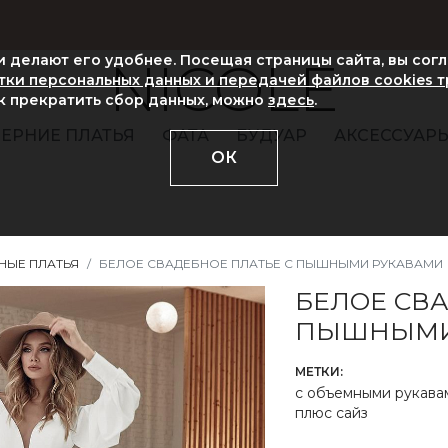
ни делают его удобнее. Посещая страницы сайта, вы сог
NICOLE
ки персональных данных и передачей файлов cookies 
ак прекратить сбор данных, можно
здесь
.
ЕРНИЕ ПЛАТЬЯ
ФАТА
БУДУАР
АКСЕССУАР
ОК
НЫЕ ПЛАТЬЯ
БЕЛОЕ СВАДЕБНОЕ ПЛАТЬЕ С ПЫШНЫМИ РУКАВАМИ
БЕЛОЕ СВ
ПЫШНЫМИ
МЕТКИ:
с объемными рукава
плюс сайз