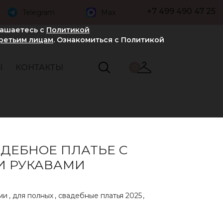
+7 499 490 47 25
Telegram
Max
лашаетесь с
Политикой
третьим лицам
. Ознакомиться с Политикой
Ы
КОНТАКТЫ
0
АДЕБНОЕ ПЛАТЬЕ С
 РУКАВАМИ
ми
,
для полных
,
свадебные платья 2025
,