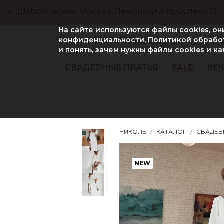
м. Шаболовская, Москва, Ленинский проспект, 13
На сайте используются файлы cookies, о
конфиденциальности, Политикой обработ
и понять, зачем нужны файлы сookies и к
СВАДЕБНЫЕ ПЛАТЬЯ
SALE
ВЕЧ
НИКОЛЬ
КАТАЛОГ
СВАДЕБ
NEW
NEW
NEW