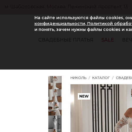
м. Шаболовская, Москва, Ленинский проспект, 13
На сайте используются файлы cookies, о
конфиденциальности, Политикой обработ
и понять, зачем нужны файлы сookies и к
СВАДЕБНЫЕ ПЛАТЬЯ
SALE
ВЕЧ
НИКОЛЬ
КАТАЛОГ
СВАДЕБ
NEW
NEW
NEW
NEW
NEW