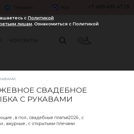
+7 499 490 47 25
Telegram
Max
лашаетесь с
Политикой
третьим лицам
. Ознакомиться с Политикой
Ы
КОНТАКТЫ
0
УКАВАМИ
УЖЕВНОЕ СВАДЕБНОЕ
ЫБКА С РУКАВАМИ
ающие
,
в пол
,
свадебные платья2026
,
с
ми
,
ажурные
,
с открытыми плечами