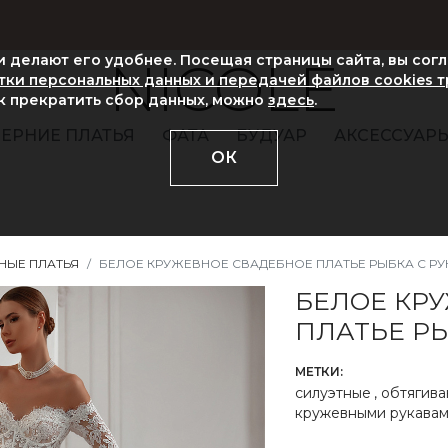
ни делают его удобнее. Посещая страницы сайта, вы сог
NICOLE
ки персональных данных и передачей файлов cookies 
ак прекратить сбор данных, можно
здесь
.
ЕРНИЕ ПЛАТЬЯ
ФАТА
БУДУАР
АКСЕССУАР
ОК
НЫЕ ПЛАТЬЯ
БЕЛОЕ КРУЖЕВНОЕ СВАДЕБНОЕ ПЛАТЬЕ РЫБКА С Р
БЕЛОЕ КР
ПЛАТЬЕ Р
МЕТКИ:
силуэтные
,
обтягив
кружевными рукава