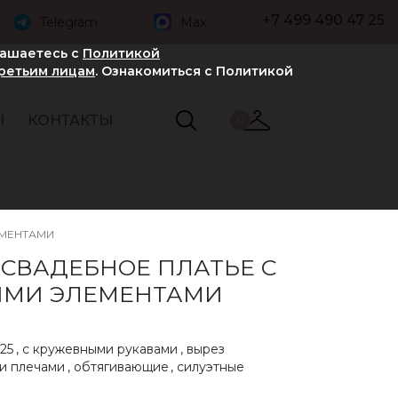
+7 499 490 47 25
Telegram
Max
лашаетесь с
Политикой
третьим лицам
. Ознакомиться с Политикой
Ы
КОНТАКТЫ
0
ЕМЕНТАМИ
 СВАДЕБНОЕ ПЛАТЬЕ С
ЫМИ ЭЛЕМЕНТАМИ
25
,
с кружевными рукавами
,
вырез
и плечами
,
обтягивающие
,
силуэтные