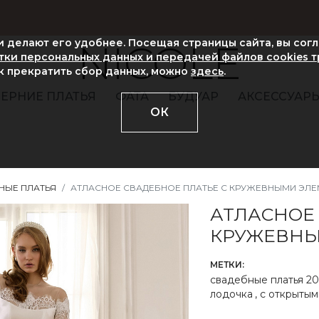
ни делают его удобнее. Посещая страницы сайта, вы сог
NICOLE
ки персональных данных и передачей файлов cookies 
ак прекратить сбор данных, можно
здесь
.
ЕРНИЕ ПЛАТЬЯ
ФАТА
БУДУАР
АКСЕССУАР
ОК
НЫЕ ПЛАТЬЯ
АТЛАСНОЕ СВАДЕБНОЕ ПЛАТЬЕ С КРУЖЕВНЫМИ ЭЛ
АТЛАСНОЕ
КРУЖЕВН
МЕТКИ:
свадебные платья 20
лодочка
,
с открытым