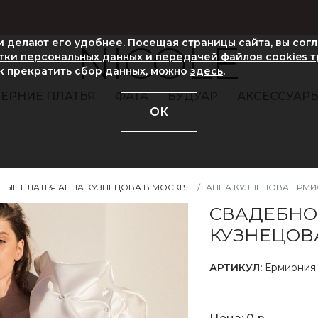
ни делают его удобнее. Посещая страницы сайта, вы сог
NICOLE
ки персональных данных и передачей файлов cookies 
ак прекратить сбор данных, можно
здесь
.
ЕРНИЕ ПЛАТЬЯ
ФАТА
БУДУАР
АКСЕССУАР
ОК
НЫЕ ПЛАТЬЯ АННА КУЗНЕЦОВА В МОСКВЕ
АННА КУЗНЕЦОВА ЕРМ
СВАДЕБНО
КУЗНЕЦОВ
АРТИКУЛ:
Ермиония