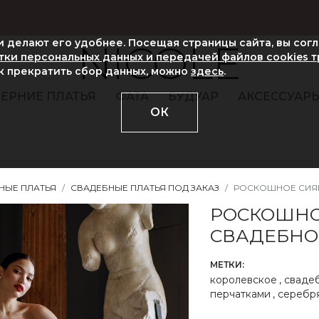
ни делают его удобнее. Посещая страницы сайта, вы сог
NICOLE
ки персональных данных и передачей файлов cookies 
ак прекратить сбор данных, можно
здесь
.
ЕРНИЕ ПЛАТЬЯ
ФАТА
БУДУАР
АКСЕССУАР
ОК
НЫЕ ПЛАТЬЯ
СВАДЕБНЫЕ ПЛАТЬЯ ПОД ЗАКАЗ
РОСКОШНОЕ СИЯ
РОСКОШН
СВАДЕБНО
МЕТКИ:
королевское
,
свадеб
перчатками
,
серебр