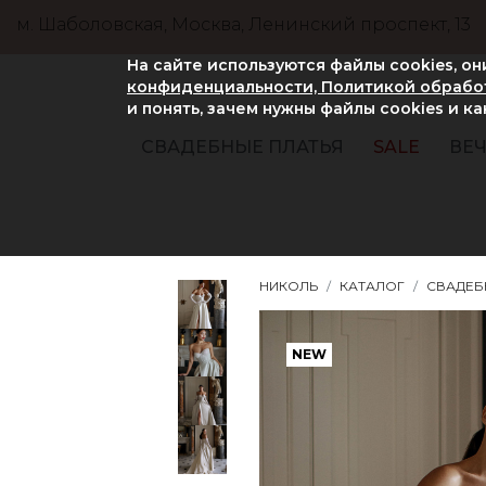
м. Шаболовская, Москва, Ленинский проспект, 13
На сайте используются файлы cookies, о
конфиденциальности, Политикой обработ
и понять, зачем нужны файлы сookies и к
СВАДЕБНЫЕ ПЛАТЬЯ
SALE
ВЕЧ
НИКОЛЬ
КАТАЛОГ
СВАДЕБ
NEW
NEW
NEW
NEW