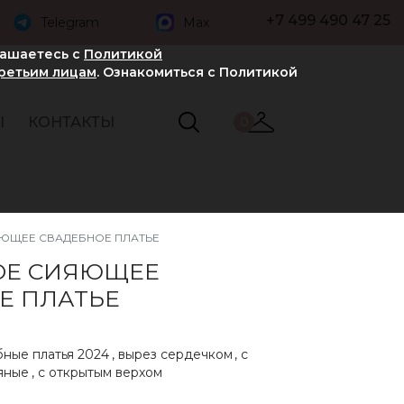
+7 499 490 47 25
Telegram
Max
лашаетесь с
Политикой
третьим лицам
. Ознакомиться с Политикой
Ы
КОНТАКТЫ
0
ЮЩЕЕ СВАДЕБНОЕ ПЛАТЬЕ
ОЕ СИЯЮЩЕЕ
Е ПЛАТЬЕ
ные платья 2024
,
вырез сердечком
,
с
яные
,
с открытым верхом