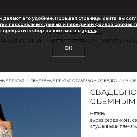
ни делают его удобнее. Посещая страницы сайта, вы сог
NICOLE
ки персональных данных и передачей файлов cookies 
ак прекратить сбор данных, можно
здесь
.
ЕРНИЕ ПЛАТЬЯ
ФАТА
БУДУАР
АКСЕССУАР
ОК
НЫЕ ПЛАТЬЯ
СВАДЕБНЫЕ ПЛАТЬЯ С РАЗРЕЗОМ ОТ БЕДРА
СВАДЕ
СВАДЕБНО
СЪЕМНЫМ
МЕТКИ:
вырез сердечком
,
св
спущенными плечам