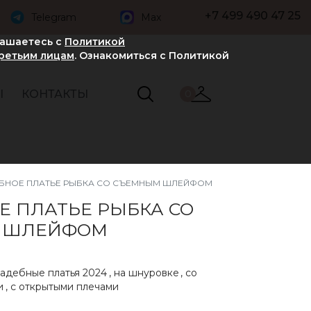
+7 499 490 47 25
Telegram
Max
лашаетесь с
Политикой
третьим лицам
. Ознакомиться с Политикой
Ы
КОНТАКТЫ
0
БНОЕ ПЛАТЬЕ РЫБКА СО СЪЕМНЫМ ШЛЕЙФОМ
Е ПЛАТЬЕ РЫБКА СО
 ШЛЕЙФОМ
адебные платья 2024
,
на шнуровке
,
со
и
,
с открытыми плечами