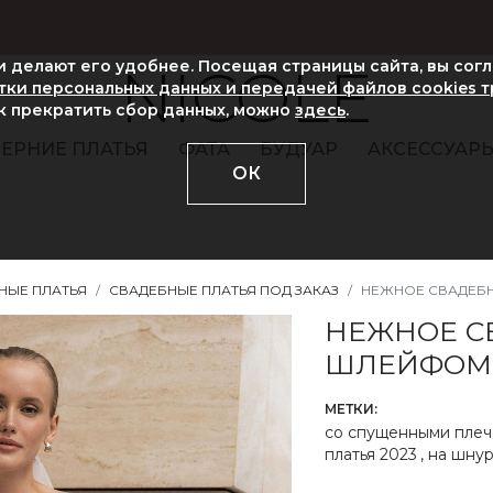
ни делают его удобнее. Посещая страницы сайта, вы сог
NICOLE
ки персональных данных и передачей файлов cookies 
ак прекратить сбор данных, можно
здесь
.
ЕРНИЕ ПЛАТЬЯ
ФАТА
БУДУАР
АКСЕССУАР
ОК
НЫЕ ПЛАТЬЯ
СВАДЕБНЫЕ ПЛАТЬЯ ПОД ЗАКАЗ
НЕЖНОЕ СВАДЕБ
НЕЖНОЕ С
ШЛЕЙФОМ
МЕТКИ:
со спущенными пле
платья 2023
,
на шну