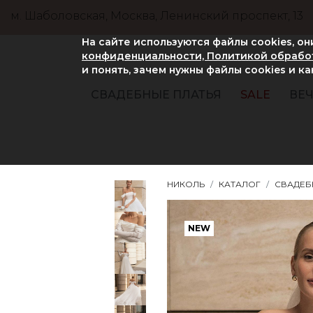
м. Шаболовская, Москва, Ленинский проспект, 13
На сайте используются файлы cookies, о
конфиденциальности, Политикой обработ
и понять, зачем нужны файлы сookies и к
СВАДЕБНЫЕ ПЛАТЬЯ
SALE
ВЕЧ
НИКОЛЬ
КАТАЛОГ
СВАДЕБ
NEW
NEW
NEW
NEW
NEW
NEW