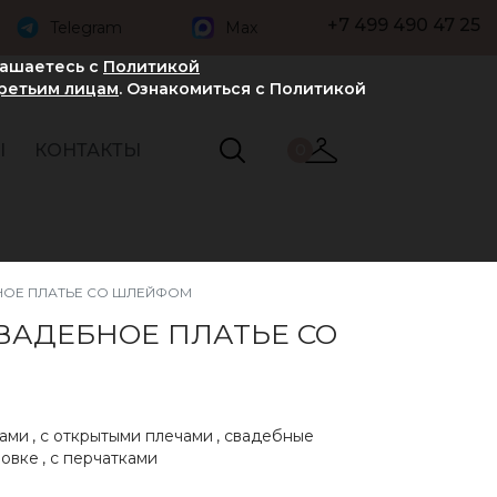
+7 499 490 47 25
Telegram
Max
лашаетесь с
Политикой
третьим лицам
. Ознакомиться с Политикой
Ы
КОНТАКТЫ
0
НОЕ ПЛАТЬЕ СО ШЛЕЙФОМ
ВАДЕБНОЕ ПЛАТЬЕ СО
чами
,
с открытыми плечами
,
свадебные
ровке
,
с перчатками