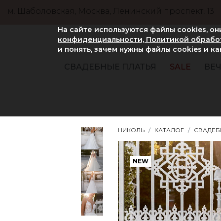
м. Шаболовская, Москва, Ленинский проспект, 13
На сайте используются файлы cookies, о
конфиденциальности, Политикой обработ
и понять, зачем нужны файлы сookies и к
СВАДЕБНЫЕ ПЛАТЬЯ
SALE
ВЕЧ
НИКОЛЬ
КАТАЛОГ
СВАДЕБ
NEW
NEW
NEW
NEW