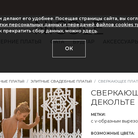
ни делают его удобнее. Посещая страницы сайта, вы сог
NICOLE
ки персональных данных и передачей файлов cookies 
ак прекратить сбор данных, можно
здесь
.
ЕРНИЕ ПЛАТЬЯ
ФАТА
БУДУАР
АКСЕССУАР
ОК
НЫЕ ПЛАТЬЯ
ЭЛИТНЫЕ СВАДЕБНЫЕ ПЛАТЬЯ
СВЕРКАЮЩЕЕ ПЛАТ
СВЕРКАЮЩ
ДЕКОЛЬТЕ
МЕТКИ:
с v-образным вырез
ВОЗМОЖНЫЕ ЦВЕТА: