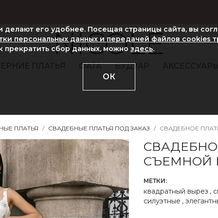
ни делают его удобнее. Посещая страницы сайта, вы сог
NICOLE
ки персональных данных и передачей файлов cookies 
ак прекратить сбор данных, можно
здесь
.
ЕРНИЕ ПЛАТЬЯ
ФАТА
БУДУАР
АКСЕССУАР
ОК
НЫЕ ПЛАТЬЯ
СВАДЕБНЫЕ ПЛАТЬЯ ПОД ЗАКАЗ
СВАДЕБНОЕ ПЛАТ
СВАДЕБНО
СЪЕМНОЙ
МЕТКИ:
квадратный вырез
,
с
силуэтные
,
элегантн