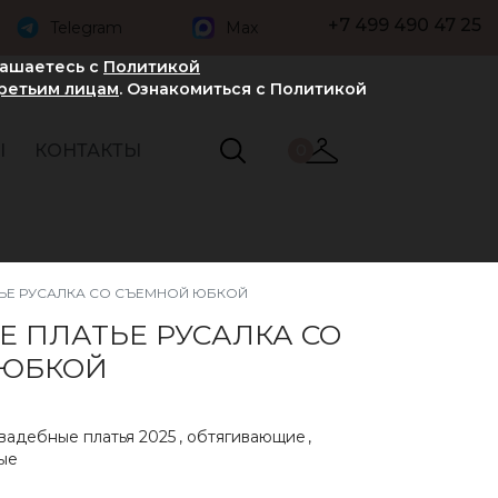
+7 499 490 47 25
Telegram
Max
лашаетесь с
Политикой
третьим лицам
. Ознакомиться с Политикой
Ы
КОНТАКТЫ
0
ЬЕ РУСАЛКА СО СЪЕМНОЙ ЮБКОЙ
Е ПЛАТЬЕ РУСАЛКА СО
 ЮБКОЙ
вадебные платья 2025
,
обтягивающие
,
ые