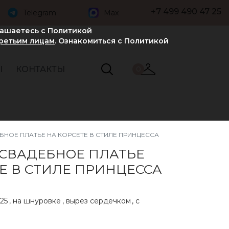
+7 499 490 47 25
Telegram
Max
лашаетесь с
Политикой
третьим лицам
. Ознакомиться с Политикой
Ы
КОНТАКТЫ
0
НОЕ ПЛАТЬЕ НА КОРСЕТЕ В СТИЛЕ ПРИНЦЕССА
 СВАДЕБНОЕ ПЛАТЬЕ
Е В СТИЛЕ ПРИНЦЕССА
25
,
на шнуровке
,
вырез сердечком
,
с