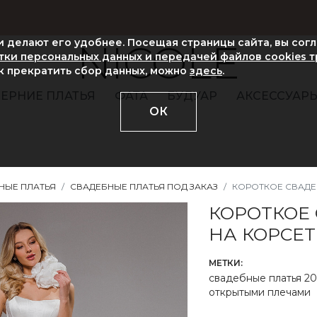
ни делают его удобнее. Посещая страницы сайта, вы сог
NICOLE
ки персональных данных и передачей файлов cookies 
ак прекратить сбор данных, можно
здесь
.
ЕРНИЕ ПЛАТЬЯ
ФАТА
БУДУАР
АКСЕССУАР
ОК
НЫЕ ПЛАТЬЯ
СВАДЕБНЫЕ ПЛАТЬЯ ПОД ЗАКАЗ
КОРОТКОЕ СВАДЕБ
КОРОТКОЕ
НА КОРСЕТ
МЕТКИ:
свадебные платья 20
открытыми плечами