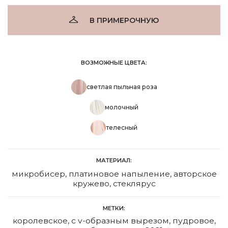
В ПРИМЕРОЧНУЮ
ВОЗМОЖНЫЕ ЦВЕТА:
светлая пыльная роза
молочный
телесный
МАТЕРИАЛ:
микробисер, платиновое напыление, авторское
кружево, стеклярус
МЕТКИ:
королевское
,
с v-образным вырезом
,
пудровое
,