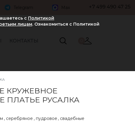
+7 499 490 47 25
Telegram
Max
лашаетесь с
Политикой
третьим лицам
. Ознакомиться с Политикой
Ы
КОНТАКТЫ
0
КА
Е КРУЖЕВНОЕ
Е ПЛАТЬЕ РУСАЛКА
ом
,
серебряное
,
пудровое
,
свадебные