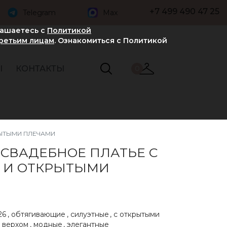
+7 499 490 47 25
Telegram
Max
лашаетесь с
Политикой
третьим лицам
. Ознакомиться с Политикой
Ы
КОНТАКТЫ
0
РЫТЫМИ ПЛЕЧАМИ
 СВАДЕБНОЕ ПЛАТЬЕ С
 И ОТКРЫТЫМИ
26
,
обтягивающие
,
силуэтные
,
с открытыми
 верхом
,
модные
,
элегантные