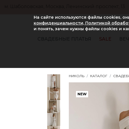
м. Шаболовская, Москва, Ленинский проспект, 13
На сайте используются файлы cookies, о
конфиденциальности, Политикой обработ
и понять, зачем нужны файлы сookies и к
СВАДЕБНЫЕ ПЛАТЬЯ
SALE
ВЕЧ
НИКОЛЬ
КАТАЛОГ
СВАДЕБ
NEW
NEW
NEW
NEW
NEW