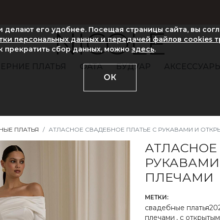
ни делают его удобнее. Посещая страницы сайта, вы сог
NICOLE
ки персональных данных и передачей файлов cookies 
ак прекратить сбор данных, можно
здесь
.
ЕРНИЕ ПЛАТЬЯ
ФАТА
БУДУАР
АКСЕССУАР
ОК
НЫЕ ПЛАТЬЯ
АТЛАСНОЕ СВАДЕБНОЕ ПЛАТЬЕ С РУКАВАМИ И ОТК
АТЛАСНОЕ
РУКАВАМИ
ПЛЕЧАМИ
МЕТКИ:
свадебные платья20
плечами
,
с открытым