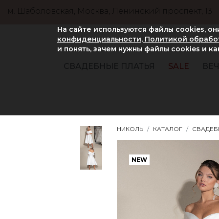
м. Шаболовская, Москва, Ленинский проспект, 13
На сайте используются файлы cookies, о
конфиденциальности, Политикой обработ
и понять, зачем нужны файлы сookies и к
СВАДЕБНЫЕ ПЛАТЬЯ
SALE
ВЕЧ
НИКОЛЬ
КАТАЛОГ
СВАДЕБ
NEW
NEW