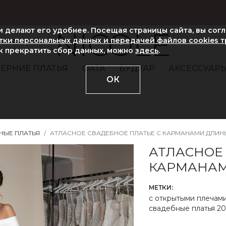
ни делают его удобнее. Посещая страницы сайта, вы сог
NICOLE
ки персональных данных и передачей файлов cookies 
ак прекратить сбор данных, можно
здесь
.
ЕРНИЕ ПЛАТЬЯ
ФАТА
БУДУАР
АКСЕССУАР
ОК
НЫЕ ПЛАТЬЯ
АТЛАСНОЕ СВАДЕБНОЕ ПЛАТЬЕ С КАРМАНАМИ ДЛИН
АТЛАСНОЕ
КАРМАНА
МЕТКИ:
с открытыми плечам
свадебные платья 20