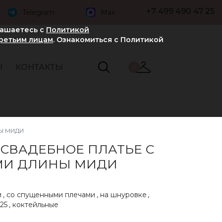
+7 499 490 47 25
Telegram
Max
лашаетесь с
Политикой
третьим лицам
. Ознакомиться с Политикой
Ы
КОНТАКТЫ
0
Ы МИДИ
 СВАДЕБНОЕ ПЛАТЬЕ С
МИ ДЛИНЫ МИДИ
и
,
со спущенными плечами
,
на шнуровке
,
25
,
коктейльные