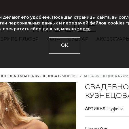
ни делают его удобнее. Посещая страницы сайта, вы сог
NICOLE
ки персональных данных и передачей файлов cookies 
ак прекратить сбор данных, можно
здесь
.
ЕРНИЕ ПЛАТЬЯ
ФАТА
БУДУАР
АКСЕССУАР
ОК
НЫЕ ПЛАТЬЯ АННА КУЗНЕЦОВА В МОСКВЕ
АННА КУЗНЕЦОВА РУФИ
СВАДЕБНО
КУЗНЕЦОВ
АРТИКУЛ:
Руфина