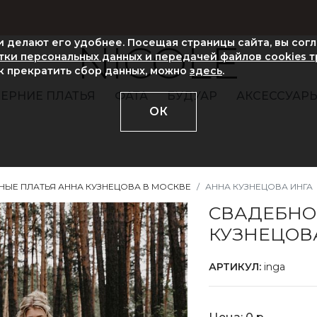
ни делают его удобнее. Посещая страницы сайта, вы сог
NICOLE
ки персональных данных и передачей файлов cookies 
ак прекратить сбор данных, можно
здесь
.
ЕРНИЕ ПЛАТЬЯ
ФАТА
БУДУАР
АКСЕССУАР
ОК
НЫЕ ПЛАТЬЯ АННА КУЗНЕЦОВА В МОСКВЕ
АННА КУЗНЕЦОВА ИНГА
СВАДЕБНО
КУЗНЕЦОВ
АРТИКУЛ:
inga