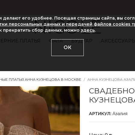
ни делают его удобнее. Посещая страницы сайта, вы сог
NICOLE
ки персональных данных и передачей файлов cookies 
ак прекратить сбор данных, можно
здесь
.
ЕРНИЕ ПЛАТЬЯ
ФАТА
БУДУАР
АКСЕССУАР
ОК
НЫЕ ПЛАТЬЯ АННА КУЗНЕЦОВА В МОСКВЕ
АННА КУЗНЕЦОВА АЗАЛ
СВАДЕБНО
КУЗНЕЦОВ
АРТИКУЛ:
Азалия