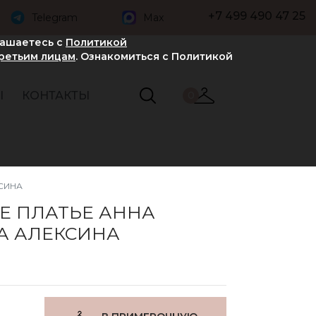
+7 499 490 47 25
Telegram
Max
лашаетесь с
Политикой
третьим лицам
. Ознакомиться с Политикой
Ы
КОНТАКТЫ
0
СИНА
Е ПЛАТЬЕ АННА
А АЛЕКСИНА