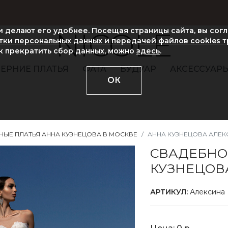
ни делают его удобнее. Посещая страницы сайта, вы сог
NICOLE
ки персональных данных и передачей файлов cookies 
ак прекратить сбор данных, можно
здесь
.
ЕРНИЕ ПЛАТЬЯ
ФАТА
БУДУАР
АКСЕССУАР
ОК
НЫЕ ПЛАТЬЯ АННА КУЗНЕЦОВА В МОСКВЕ
АННА КУЗНЕЦОВА АЛЕК
СВАДЕБНО
КУЗНЕЦОВ
АРТИКУЛ:
Алексина