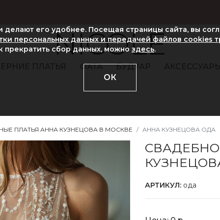
ни делают его удобнее. Посещая страницы сайта, вы сог
NICOLE
ки персональных данных и передачей файлов cookies 
ак прекратить сбор данных, можно
здесь
.
ЕРНИЕ ПЛАТЬЯ
ФАТА
БУДУАР
АКСЕССУАР
ОК
НЫЕ ПЛАТЬЯ АННА КУЗНЕЦОВА В МОСКВЕ
АННА КУЗНЕЦОВА ОДА
СВАДЕБНО
КУЗНЕЦОВ
АРТИКУЛ:
ода