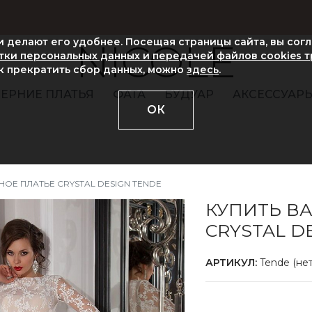
ни делают его удобнее. Посещая страницы сайта, вы сог
NICOLE
ки персональных данных и передачей файлов cookies 
ак прекратить сбор данных, можно
здесь
.
ЕРНИЕ ПЛАТЬЯ
ФАТА
БУДУАР
АКСЕССУАР
ОК
ОЕ ПЛАТЬЕ CRYSTAL DESIGN TENDE
КУПИТЬ В
CRYSTAL D
АРТИКУЛ:
Tende (нет