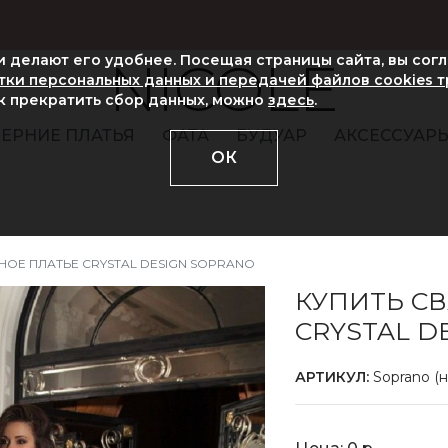
ни делают его удобнее. Посещая страницы сайта, вы сог
NICOLE
ки персональных данных и передачей файлов cookies 
ак прекратить сбор данных, можно
здесь
.
ЕРНИЕ ПЛАТЬЯ
ФАТА
БУДУАР
АКСЕССУАР
ОК
НОЕ ПЛАТЬЕ CRYSTAL DESIGN SOPRANO
КУПИТЬ С
CRYSTAL D
АРТИКУЛ:
Soprano (н