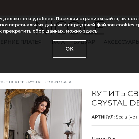
ни делают его удобнее. Посещая страницы сайта, вы сог
NICOLE
ки персональных данных и передачей файлов cookies 
ак прекратить сбор данных, можно
здесь
.
ЕРНИЕ ПЛАТЬЯ
ФАТА
БУДУАР
АКСЕССУАР
ОК
ОЕ ПЛАТЬЕ CRYSTAL DESIGN SCALA
КУПИТЬ С
CRYSTAL D
АРТИКУЛ:
Scala (нет