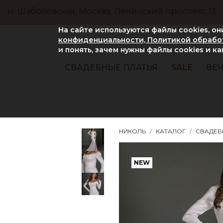
м. Шаболовская, Москва, Ленинский проспект, 13
На сайте используются файлы cookies, о
конфиденциальности, Политикой обработ
и понять, зачем нужны файлы сookies и к
СВАДЕБНЫЕ ПЛАТЬЯ
SALE
ВЕЧ
НИКОЛЬ
КАТАЛОГ
СВАДЕБ
NEW
NEW
NEW