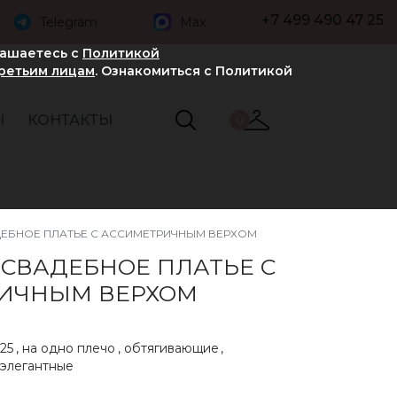
+7 499 490 47 25
Telegram
Max
лашаетесь с
Политикой
третьим лицам
. Ознакомиться с Политикой
Ы
КОНТАКТЫ
0
ЕБНОЕ ПЛАТЬЕ С АССИМЕТРИЧНЫМ ВЕРХОМ
 СВАДЕБНОЕ ПЛАТЬЕ С
ИЧНЫМ ВЕРХОМ
25
,
на одно плечо
,
обтягивающие
,
элегантные