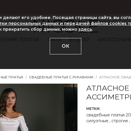
ни делают его удобнее. Посещая страницы сайта, вы сог
NICOLE
ки персональных данных и передачей файлов cookies 
ак прекратить сбор данных, можно
здесь
.
ЕРНИЕ ПЛАТЬЯ
ФАТА
БУДУАР
АКСЕССУАР
ОК
НЫЕ ПЛАТЬЯ
СВАДЕБНЫЕ ПЛАТЬЯ С РУКАВАМИ
АТЛАСНОЕ СВАД
АТЛАСНОЕ
АССИМЕТР
МЕТКИ:
свадебные платья 20
силуэтные
,
строгие
,