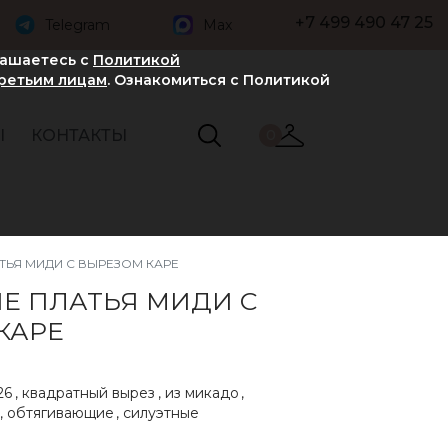
+7 499 490 47 25
Telegram
Max
лашаетесь с
Политикой
третьим лицам
. Ознакомиться с Политикой
Ы
КОНТАКТЫ
0
ТЬЯ МИДИ С ВЫРЕЗОМ КАРЕ
Е ПЛАТЬЯ МИДИ С
КАРЕ
26
,
квадратный вырез
,
из микадо
,
,
обтягивающие
,
силуэтные