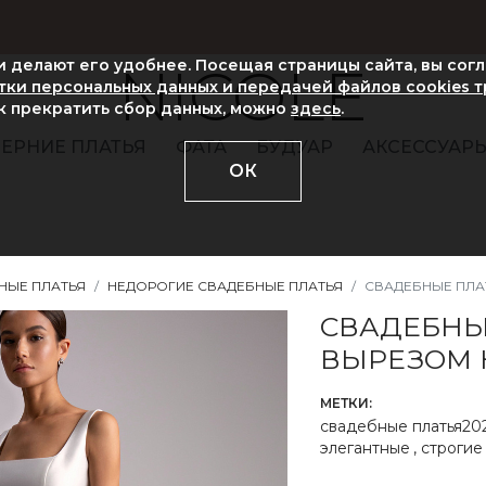
ни делают его удобнее. Посещая страницы сайта, вы сог
NICOLE
ки персональных данных и передачей файлов cookies 
ак прекратить сбор данных, можно
здесь
.
ЕРНИЕ ПЛАТЬЯ
ФАТА
БУДУАР
АКСЕССУАР
ОК
НЫЕ ПЛАТЬЯ
НЕДОРОГИЕ СВАДЕБНЫЕ ПЛАТЬЯ
СВАДЕБНЫЕ ПЛА
СВАДЕБНЫ
ВЫРЕЗОМ 
МЕТКИ:
свадебные платья20
элегантные
,
строгие