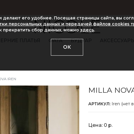
ни делают его удобнее. Посещая страницы сайта, вы сог
NICOLE
ки персональных данных и передачей файлов cookies 
ак прекратить сбор данных, можно
здесь
.
ЕРНИЕ ПЛАТЬЯ
ФАТА
БУДУАР
АКСЕССУАР
ОК
OVA IREN
MILLA NOV
АРТИКУЛ:
Iren (нет 
Цена: 0 р.