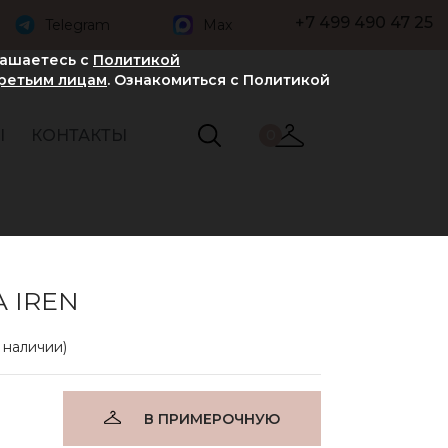
+7 499 490 47 25
Telegram
Max
лашаетесь с
Политикой
третьим лицам
. Ознакомиться с Политикой
Ы
КОНТАКТЫ
0
A IREN
в наличии)
В ПРИМЕРОЧНУЮ