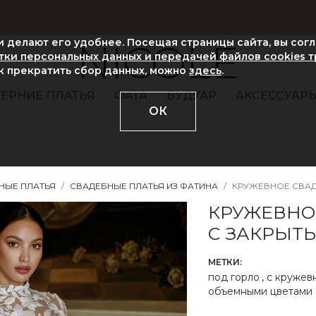
ни делают его удобнее. Посещая страницы сайта, вы сог
NICOLE
ки персональных данных и передачей файлов cookies 
ак прекратить сбор данных, можно
здесь
.
ЕРНИЕ ПЛАТЬЯ
ФАТА
БУДУАР
АКСЕССУАР
ОК
НЫЕ ПЛАТЬЯ
СВАДЕБНЫЕ ПЛАТЬЯ ИЗ ФАТИНА
КРУЖЕВНОЕ СВАД
КРУЖЕВНО
С ЗАКРЫТ
МЕТКИ:
под горло
,
с кружев
объемными цветами