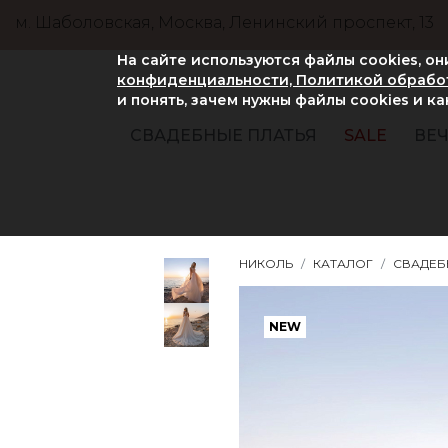
м. Шаболовская, Москва, Ленинский проспект, 13
На сайте используются файлы cookies, о
конфиденциальности, Политикой обработ
и понять, зачем нужны файлы сookies и к
СВАДЕБНЫЕ ПЛАТЬЯ
SALE
ВЕЧ
НИКОЛЬ
КАТАЛОГ
СВАДЕБ
NEW
NEW