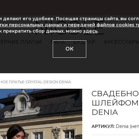
ни делают его удобнее. Посещая страницы сайта, вы сог
NICOLE
ки персональных данных и передачей файлов cookies 
ак прекратить сбор данных, можно
здесь
.
ЕРНИЕ ПЛАТЬЯ
ФАТА
БУДУАР
АКСЕССУАР
ОК
ОЕ ПЛАТЬЕ CRYSTAL DESIGN DENIA
СВАДЕБНО
ШЛЕЙФОМ 
DENIA
АРТИКУЛ:
Denia (нет