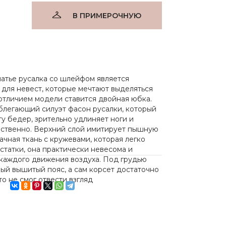
В ПРИМЕРОЧНУЮ
латье русалка со шлейфом является
для невест, которые мечтают выделяться
отличием модели ставится двойная юбка.
блегающий силуэт фасон русалки, который
у бедер, зрительно удлиняет ноги и
нственно. Верхний слой имитирует пышную
ачная ткань с кружевами, которая легко
статки, она практически невесома и
 каждого движения воздуха. Под грудью
ый вышитый пояс, а сам корсет достаточно
то не смог отвести взгляд