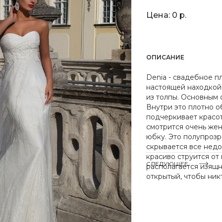
Цена: 0 р.
ОПИСАНИЕ
Denia - свадебное п
настоящей находкой 
из толпы. Основным 
Внутри это плотно о
подчеркивает красот
смотрится очень же
юбку. Это полупрозр
скрывается все недо
красиво струится от
СЛЕДУЮЩЕЕ
располагается изящн
открытый, чтобы ник